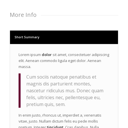
More Info
Short Summary
Lorem ipsum
dolor
sit amet, consectetuer adipiscing
elit. Aenean commodo ligula eget dolor. Aenean
massa.
Cum sociis natoque penatibus et
magnis dis parturient montes,
nascetur ridiculus mus. Donec quam
felis, ultricies nec, pellentesque eu,
pretium quis, sem.
In enim justo, rhoncus ut, imperdiet a, venenatis
vitae, justo. Nullam dictum felis eu pede mollis
pretium. Integer
tincidunt
. Cras dapibus. Nulla