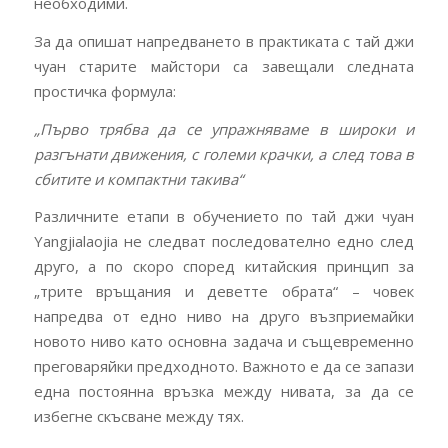
необходими.
За да опишат напредването в практиката с тай джи
чуан старите майстори са завещали следната
простичка формула:
„Първо трябва да се упражняваме в широки и
разгънати движения, с големи крачки, а след това в
сбитите и компактни такива“
Различните етапи в обучението по тай джи чуан
Yangjialaojia не следват последователно едно след
друго, а по скоро според китайския принцип за
„трите връщания и деветте обрата“ – човек
напредва от едно ниво на друго възприемайки
новото ниво като основна задача и същевременно
преговаряйки предходното. Важното е да се запази
една постоянна връзка между нивата, за да се
избегне скъсване между тях.