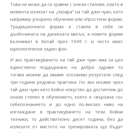
Това не може да се сравни с онези стилове, които в
момента излизат на „пазара“ на тай джи чуан, като
например ускорено обучение или опростени форми.
Традиционната форма е стаила в себе си
дълбочината на даоиската мисъл, а новите форми
възникват в Китай през 1949 г. и често имат
идеологически заден фон.
И ако практикуването на тай джи чуан има за цел
единствено поддържане на добро здраве то
тогава можем да имаме осезаеми резултати след
три години редовна практика. Но ако искаме чрез
тай джи чуан като бойно изкуство да достигнем до
онази степен в обучението, която е свързана със
себепознанието и до едно по-високо ниво на
изглаждане в практикуването на тези бойни
техники, то действително десет години, без да
излизате от мястото на тренировката ще бъдат