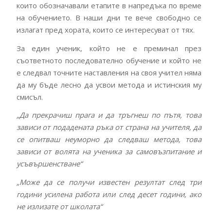
които обозначавали етапите в напредъка по време
на обучението. В наши дни те вече свободно се
излагат пред хората, които се интересуват от тях.
За един ученик, който не е преминал през
съответното последователно обучение и който не
е следвал точните наставления на своя учител няма
да му бъде лесно да усвои метода и истинския му
смисъл.
„Да прекрачиш прага и да тръгнеш по пътя, това
зависи от подадената ръка от страна на учителя, да
се опитваш неуморно да следваш метода, това
зависи от волята на ученика за самовъзпитание и
усъвършенстване“
„Може да се получи известен резултат след три
години усилена работа или след десет години, ако
не излизате от школата“