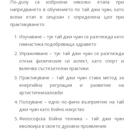
По-долу са изброени няколко етапа при
напредването в обучението по тай джи чуан, като
всеки етап е свързан с определена цел при
практикуването.
Изучаване – тук тай джи чуан се разглежда като
гимнастика подобряваща здравето
Упражняване – тук тай джи чуан се разглежда
откъм физическия си аспект, като спорт и
включва състезателни практики
Практикуване – тай джи чуан става метод за
енергийна регулация и развитие на
артистичнизаложби
Ползуване – едно по-фино възприятие на тай
джи чуан като бойно изкуство
Философска бойна техника – тай джи чуан
еволюира в своето духовно проявление