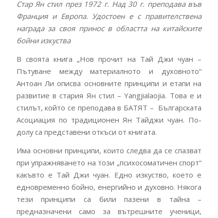
Стар Ян стил през 1972 г. Над 30 г. преподава във
Франция и Европа. Удостоен е с правителствена
награда за своя принос в областта на китайските
бойни изкуства
В своята книга „Нов прочит на Тай Джи чуан –
Пътуване между материалното и духовното“
Антоан Ли описва основните принципи и етапи на
развитие в стария Ян стил – Yangjialaojia. Това е и
стилът, който се преподава в БАТЯТ – Българската
Асоциация по традиционен Ян Тайджи чуан. По-
долу са представени откъси от книгата.
Има основни принципи, които следва да се спазват
при упражняването на този „психосоматичен спорт“
какъвто е Тай Джи чуан. Едно изкуство, което е
едновременно бойно, енергийно и духовно. Някога
тези принципи са били пазени в тайна –
предназначени само за вътрешните ученици,